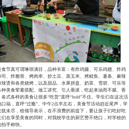
食节真可谓琳琅满目，品种丰富：有炸鸡腿、可乐鸡翅、炸鸡
寿司、炸脆骨、烤肉串、炒土豆、蒸玉米、烤鱿鱼、薯条、麻辣
麻辣烫和各类烧烤，以及甜品、水果拼盘、奶茶、雪碧、可乐等
各种美食荤素搭配、做工讲究、引人垂涎，吃起来油而不腻、香
各式各样的美食让很多“吃货”直呼“hold”不住。学生们在这次活
饱口福，直呼“过瘾”。中午2点半左右，美食节活动趋近尾声，学
意犹未尽，校领导表示，在不浪费的前提下，要让孩子们吃好吃
生们在享受美食的同时，对我校学生的厨艺赞不绝口，对学校的
动拍手称快。