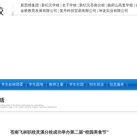
新思维集团
|
新纪元学校
|
女子学校
|
新纪元苍南分校
|
杨府山高复学校
|
金桥教育发展有限公司
|
复丹科技贸易有限公司
|
坤龙实业有限公司
学生处校团委
|
学生园地
|
教师之窗
|
学生社团
|
招生就业
|
信息服务
|
活
苍南飞林职校灵溪分校成功举办第二届“校园美食节”