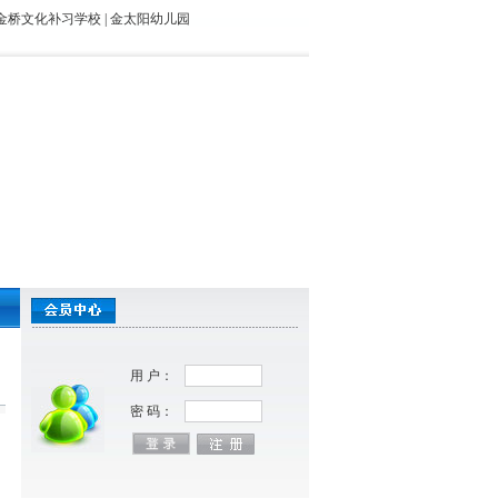
金桥文化补习学校
|
金太阳幼儿园
用 户：
密 码：