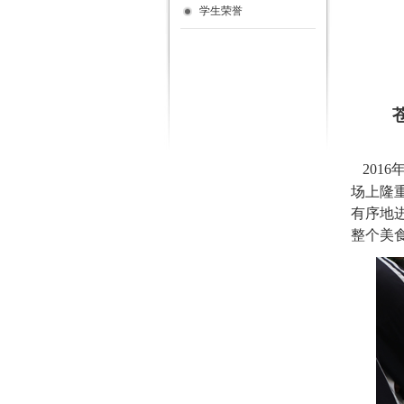
学生荣誉
201
场上隆
有序地
整个美