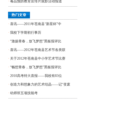
·
毒品预防教育宣传片观影活动报道
·
喜讯——2011年苍南县“新星杯”中
·
我校下学期初行事历
·
“激扬青春，放飞梦想”黑板报评比
·
喜讯——2012年苍南县艺术节各类获
·
关于2012年苍南县中小学艺术节比赛
·
“畅想青春，放飞梦想”黑板报评比
·
2010高考特大喜报——我校有83位
·
创造力和想象力的艺术结晶——记“变废
·
幼师班五项技能考