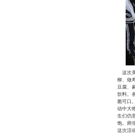
这次美
柳、做
豆腐、
饮料。
脆可口。
动中大
生们仍
饱。师
这次活