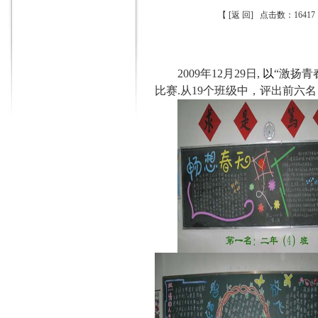
【
[返 回]
点击数：16417 发
2009
年
12
月
29
日
,
以
“激扬青
比赛
.从19个班级中，评出前六名