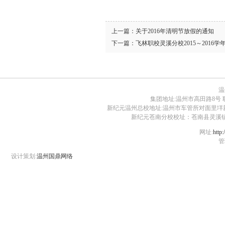
上一篇：
关于2016年清明节放假的通知
下一篇：
飞林职校灵溪分校2015～2016
温
集团地址:温州市高田路8号 联系电话:0
新纪元温州总校地址:温州市车管所对面里垟新路30号 电话:
新纪元苍南分校校址：苍南县灵溪镇江滨路1号 
网址:
http:
管
设计策划:
温州国鼎网络