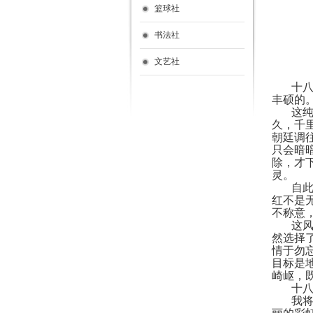
篮球社
书法社
文艺社
十
丰硕的
这纯
久，千
朝廷调
只会暗
除，才
灵。
自此
红不是
不称意
这
然选择
情于勿
目标是
崎岖，
十
我