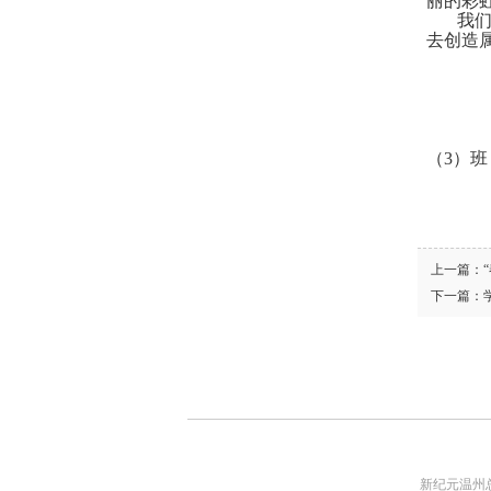
丽的彩
我
去创造
（
3
）班
上一篇：
下一篇：
新纪元温州总校地