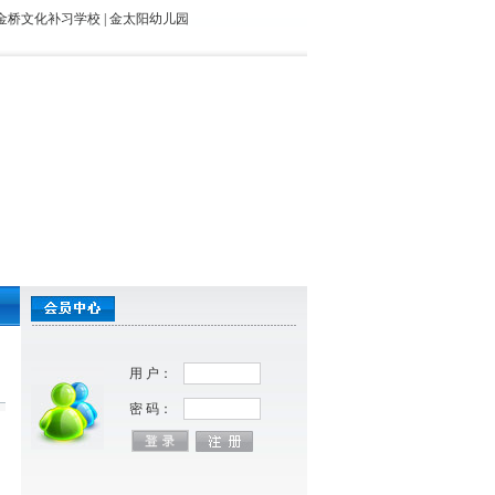
金桥文化补习学校
|
金太阳幼儿园
用 户：
密 码：