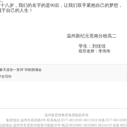
虹。
们十八岁，我们的名字的是
90
后，让我们双手紧抱自己的梦想，
属于自己的人生！
温州新纪元苍南分校高二
学生：刘佳佳
指导老师：李伟伟
“春天送你一首诗”诗歌朗诵会
学生写作
温州新思维教育集团版权所有
集团地址:温州市高田路8号 联系电话:0577-88118385 88113018 传真:0577-8811838
址:温州市车管所对面里垟新路30号 电话:88329801 88329805 88334159 传真:88329