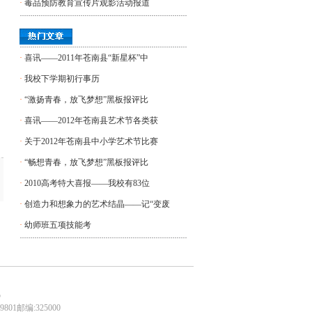
·
毒品预防教育宣传片观影活动报道
·
喜讯——2011年苍南县“新星杯”中
·
我校下学期初行事历
·
“激扬青春，放飞梦想”黑板报评比
·
喜讯——2012年苍南县艺术节各类获
·
关于2012年苍南县中小学艺术节比赛
·
“畅想青春，放飞梦想”黑板报评比
·
2010高考特大喜报——我校有83位
·
创造力和想象力的艺术结晶——记“变废
·
幼师班五项技能考
5
801邮编:325000