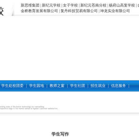
新思维集团
|
新纪元学校
|
女子学校
|
新纪元苍南分校
|
杨府山高复学校
|
金桥教育发展有限公司
|
复丹科技贸易有限公司
|
坤龙实业有限公司
学生处校团委
|
学生园地
|
教师之窗
|
学生社团
|
招生就业
|
信息服务
|
学生写作