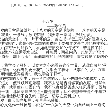
【
[返 回]
点击数：6272 发布时间：2012/4/6 12:33:43 】
十八岁
——致
90
后
八岁的天空是缤纷的，十八岁的天空是明朗的，十八岁的天空是
。我要引一条线，放飞梦想；我要牵一条绳，放牧心灵。
洁的天空中，有一片释怀的云。曾在书中读过苏轼的“但愿人长
里共婵娟”，这是何等宽阔的胸襟啊！要知道这是当时他被排挤出
往山东密州时所作的，在如此悲愤交加的情况下，若是换了我，
暗感慨“花自飘零水自流，一种相思，两处闲愁，此情无计可消
下眉头，却上心头”。而他却有如此般的胸襟，着实震撼了我的心
，我学会了释怀。以宽容之心来看待这个世界。从龚自珍的“落
无情物，化作春泥更护花”。我学会了释怀，从李白的“人生在世
，明朝散发弄扁舟”。我也学会了释怀。
风雨交加的天空中，有一片自信的云。我不去想是否能成功，既
了远方，便只顾风雨兼程；我不去想是否能够获的友谊，既然钟
忘我，就勇敢的吐露真情；我不想身后是否袭来狂风暴雨，既然
地平线，那留给世界的也只能是背影；我不去想未来是否平坦或
既然相信黎明不会失约，那么一切尽在意料之中。
八岁，白天阳光灿烂，夜里星光璀灿。
将心灵化作一只神笔，在这个十八岁的天空中为自己画上一道绚