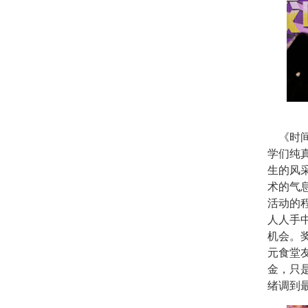
《时
学们纯
生的风
术的气
活动的
人人手
机会。
元食堂
金，只
绪调到