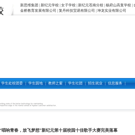
新思维集团
|
新纪元学校
|
女子学校
|
新纪元苍南分校
|
杨府山高复学校
|
金桥教育发展有限公司
|
复丹科技贸易有限公司
|
坤龙实业有限公司
学生处校团委
|
学生园地
|
教师之窗
|
学生社团
|
招生就业
|
信息服务
|
“唱响青春，放飞梦想”新纪元第十届校园十佳歌手大赛完美落幕