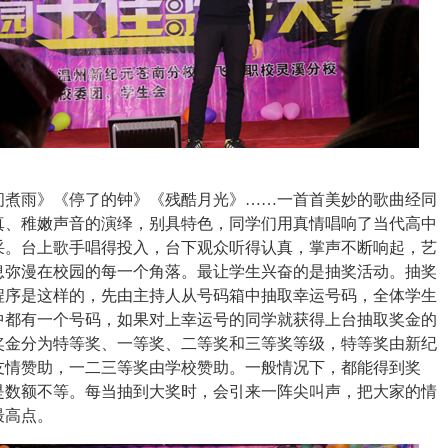
间煮雨》《停了的钟》《残酷月光》……一首首美妙的歌曲经同
真、稚嫩声音的演绎，别具特色，同学们用真情唱响了当代高中
采。台上歌手唱得投入，台下观众听得认真，掌声不断响起，艺
息弥漫在校园的每一个角落。最让学生兴奋的是抽奖活动。抽奖
程序是这样的，先由主持人从号码箱中抽取幸运号码，全体学生
中都有一个号码，如果对上幸运号的同学就获得上台抽取奖金的
奖金分为特等奖、一等奖、二等奖和三等奖等级，特等奖由新纪
友情赞助，一二三等奖由学校赞助。一般情况下，都能得到奖
是数额不等。每当抽到大奖时，会引来一阵尖叫声，把大家的情
最高点。