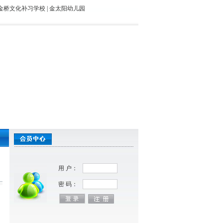
金桥文化补习学校
|
金太阳幼儿园
用 户：
密 码：