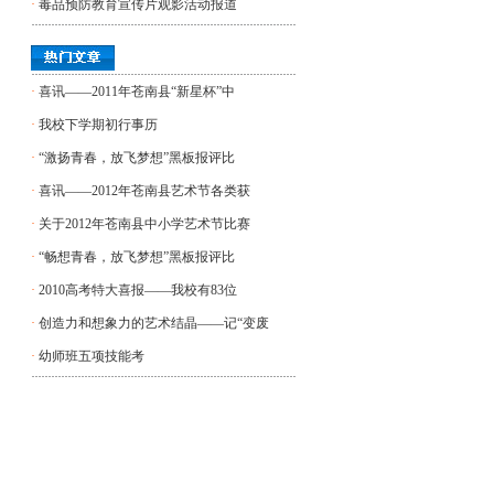
·
毒品预防教育宣传片观影活动报道
·
喜讯——2011年苍南县“新星杯”中
·
我校下学期初行事历
·
“激扬青春，放飞梦想”黑板报评比
·
喜讯——2012年苍南县艺术节各类获
·
关于2012年苍南县中小学艺术节比赛
·
“畅想青春，放飞梦想”黑板报评比
·
2010高考特大喜报——我校有83位
·
创造力和想象力的艺术结晶——记“变废
·
幼师班五项技能考