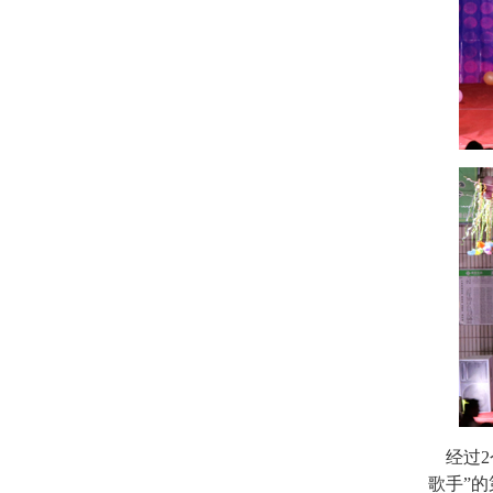
经过2
歌手”