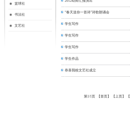
2012幼师汇报演出
篮球社
“春天送你一首诗”诗歌朗诵会
书法社
学生写作
文艺社
学生写作
学生写作
学生作品
恭喜我校文艺社成立
第1/1页 【首页】 【上页】