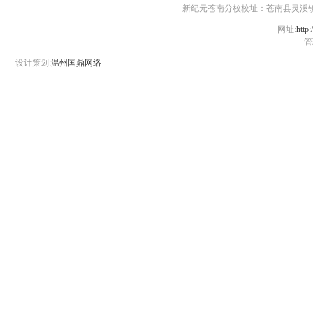
新纪元苍南分校校址：苍南县灵溪镇江滨路1号 
网址:
http:
管
设计策划:
温州国鼎网络