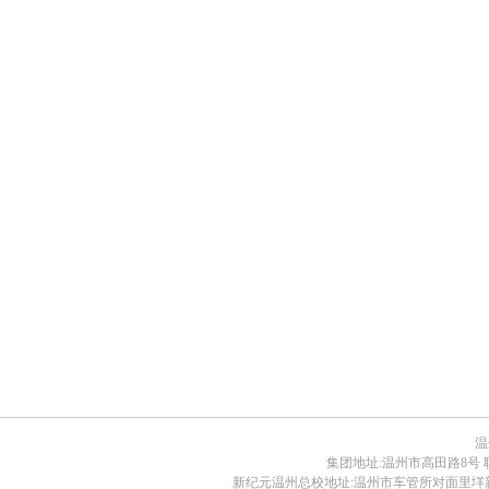
温
集团地址:温州市高田路8号 联系电话:0
新纪元温州总校地址:温州市车管所对面里垟新路30号 电话: