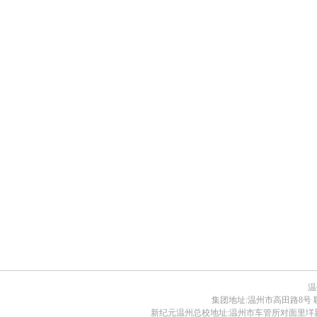
温
集团地址:温州市高田路8号 联系电话:0
新纪元温州总校地址:温州市车管所对面里垟新路30号 电话: