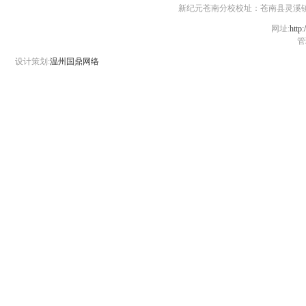
新纪元苍南分校校址：苍南县灵溪镇江滨路1号 
网址:
http:
管
设计策划:
温州国鼎网络