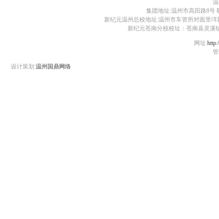
温
集团地址:温州市高田路8号 联系电话:0
新纪元温州总校地址:温州市车管所对面里垟新路30号 电话:
新纪元苍南分校校址：苍南县灵溪镇江滨路1号 
网址:
http:
管
设计策划:
温州国鼎网络